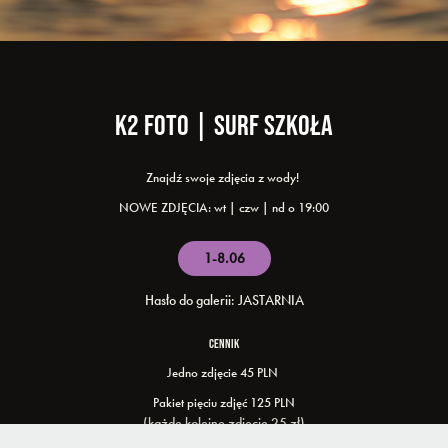
K2 FOTO | SURF SZkołA
Znajdź swoje zdjęcia z wody!
NOWE ZDJĘCIA: wt | czw | nd o 19:00
1-8.06
Hasło do galerii:
JASTARNIA
CENNIK
Jedno zdjęcie 45 PLN
Pakiet pięciu zdjęć 125 PLN
(każde kolejne zdjęcie 25 zł)